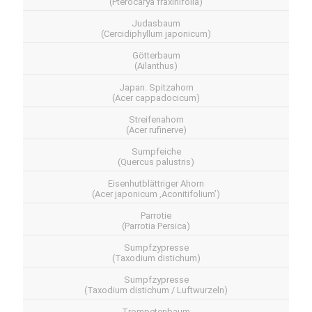
(Pterocarya fraxinifolia)
Judasbaum
(Cercidiphyllum japonicum)
Götterbaum
(Ailanthus)
Japan. Spitzahorn
(Acer cappadocicum)
Streifenahorn
(Acer rufinerve)
Sumpfeiche
(Quercus palustris)
Eisenhutblättriger Ahorn
(Acer japonicum ‚Aconitifolium’)
Parrotie
(Parrotia Persica)
Sumpfzypresse
(Taxodium distichum)
Sumpfzypresse
(Taxodium distichum / Luftwurzeln)
Trompetenbaum