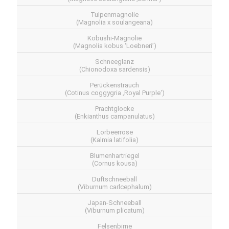
Tulpenmagnolie
(Magnolia x soulangeana)
Kobushi-Magnolie
(Magnolia kobus ‘Loebneri’)
Schneeglanz
(Chionodoxa sardensis)
Perückenstrauch
(Cotinus coggygria ‚Royal Purple‘)
Prachtglocke
(Enkianthus campanulatus)
Lorbeerrose
(Kalmia latifolia)
Blumenhartriegel
(Cornus kousa)
Duftschneeball
(Viburnum carlcephalum)
Japan-Schneeball
(Viburnum plicatum)
Felsenbirne