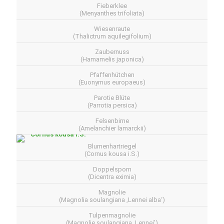
Fieberklee
(Menyanthes trifoliata)
Wiesenraute
(Thalictrum aquilegifolium)
Zaubernuss
(Hamamelis japonica)
Pfaffenhütchen
(Euonymus europaeus)
Parotie Blüte
(Parrotia persica)
Felsenbirne
(Amelanchier lamarckii)
Blumenhartriegel
(Cornus kousa i.S.)
Doppelsporn
(Dicentra eximia)
Magnolie
(Magnolia soulangiana ‚Lennei alba‘)
Tulpenmagnolie
(Magnolie soulangiana ‚Lennei’)