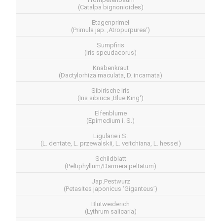
(Catalpa bignonioides)
Etagenprimel
(Primula jap. ‚Atropurpurea‘)
Sumpfiris
(Iris speudacorus)
Knabenkraut
(Dactylorhiza maculata, D. incarnata)
Sibirische Iris
(Iris sibirica ‚Blue King‘)
Elfenblume
(Epimedium i. S.)
Ligularie i.S.
(L. dentate, L. przewalskii, L. veitchiana, L. hessei)
Schildblatt
(Peltiphyllum/Darmera peltatum)
Jap.Pestwurz
(Petasites japonicus ‘Giganteus’)
Blutweiderich
(Lythrum salicaria)